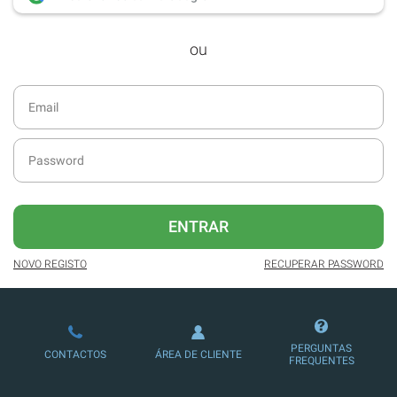
desde dezembro de 2016.
ou
Acesso ao formato digital da SÁBADO
VIAJANTE e Edições Especiais da
SÁBADO.
Newsletters exclusivas com o resumo
diário da atualidade.
Melhor experiência de leitura, com
publicidade reduzida e não invasiva
no site.
ENTRAR
Possibilidade de ler e/ou ouvir artigos.
NOVO REGISTO
RECUPERAR PASSWORD
Ofertas e descontos em produtos,
serviços, eventos desportivos e
culturais.
PERGUNTAS
CONTACTOS
ÁREA DE CLIENTE
FREQUENTES