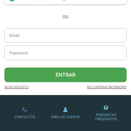
desde dezembro de 2016.
ou
Acesso ao formato digital da SÁBADO
VIAJANTE e Edições Especiais da
SÁBADO.
Newsletters exclusivas com o resumo
diário da atualidade.
Melhor experiência de leitura, com
publicidade reduzida e não invasiva
no site.
ENTRAR
Possibilidade de ler e/ou ouvir artigos.
NOVO REGISTO
RECUPERAR PASSWORD
Ofertas e descontos em produtos,
serviços, eventos desportivos e
culturais.
PERGUNTAS
CONTACTOS
ÁREA DE CLIENTE
FREQUENTES