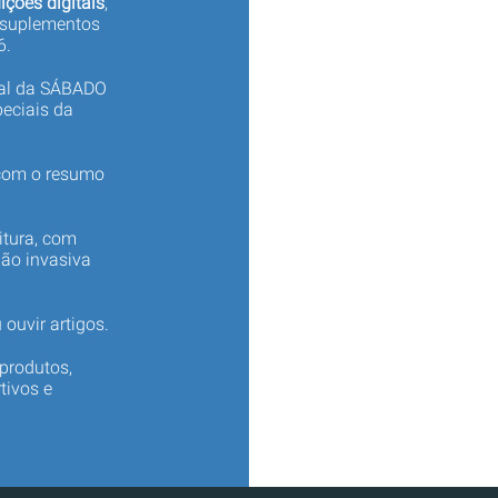
ições digitais
,
 suplementos
6.
tal da SÁBADO
eciais da
 com o resumo
itura, com
não invasiva
 ouvir artigos.
produtos,
tivos e