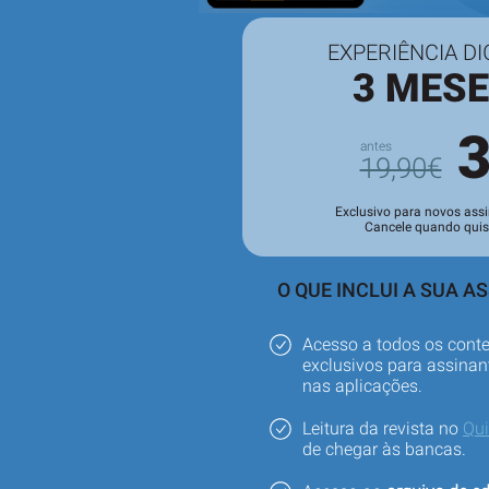
EXPERIÊNCIA DI
3 MES
19,90€
Exclusivo para novos assi
Cancele quando quis
O QUE INCLUI A SUA A
Acesso a todos os cont
exclusivos para assinant
nas aplicações.
Leitura da revista no
Qu
de chegar às bancas.