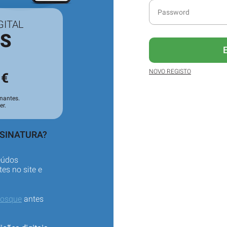
GITAL
ES
3
NOVO REGISTO
€
nantes.
er.
SSINATURA?
eúdos
es no site e
iosque
antes