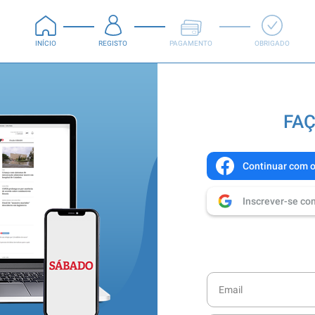
INÍCIO
REGISTO
PAGAMENTO
OBRIGADO
FAÇ
Continuar com 
Inscrever-se co