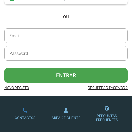
desde dezembro de 2016.
ou
Acesso ao formato digital da SÁBADO
VIAJANTE e Edições Especiais da
SÁBADO.
Newsletters exclusivas com o resumo
diário da atualidade.
Melhor experiência de leitura, com
publicidade reduzida e não invasiva
no site.
ENTRAR
Possibilidade de ler e/ou ouvir artigos.
NOVO REGISTO
RECUPERAR PASSWORD
Ofertas e descontos em produtos,
serviços, eventos desportivos e
culturais.
PERGUNTAS
CONTACTOS
ÁREA DE CLIENTE
FREQUENTES