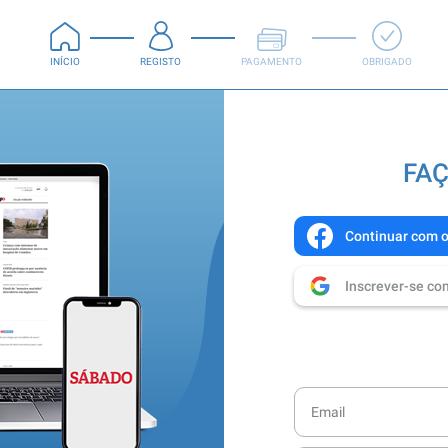
INÍCIO
REGISTO
PAGAMENTO
OBRIGADO
FAÇ
Continuar com 
Inscrever-se co