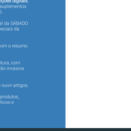
ições digitais
,
 suplementos
6.
tal da SÁBADO
eciais da
 com o resumo
itura, com
não invasiva
 ouvir artigos.
produtos,
tivos e