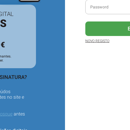
GITAL
ES
3
NOVO REGISTO
€
nantes.
er.
SSINATURA?
eúdos
es no site e
iosque
antes