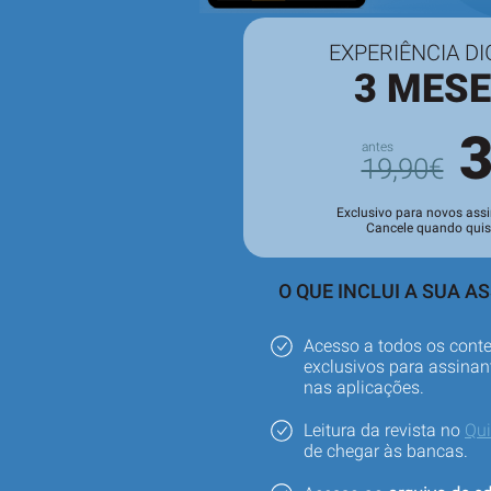
EXPERIÊNCIA DI
3 MES
19,90€
Exclusivo para novos assi
Cancele quando quis
O QUE INCLUI A SUA A
Acesso a todos os cont
exclusivos para assinant
nas aplicações.
Leitura da revista no
Qu
de chegar às bancas.