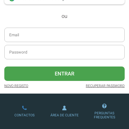
desde dezembro de 2016.
ou
Acesso ao formato digital da SÁBADO
VIAJANTE e Edições Especiais da
SÁBADO.
Newsletters exclusivas com o resumo
diário da atualidade.
Melhor experiência de leitura, com
publicidade reduzida e não invasiva
no site.
ENTRAR
Possibilidade de ler e/ou ouvir artigos.
NOVO REGISTO
RECUPERAR PASSWORD
Ofertas e descontos em produtos,
serviços, eventos desportivos e
culturais.
PERGUNTAS
CONTACTOS
ÁREA DE CLIENTE
FREQUENTES