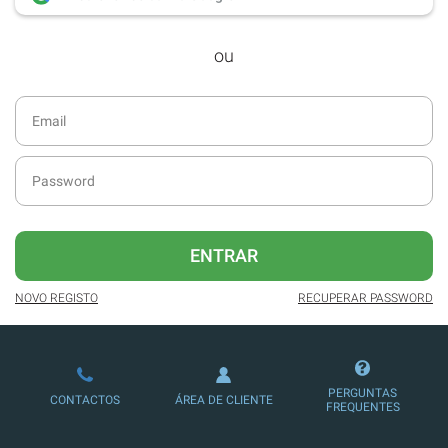
desde dezembro de 2016.
ou
Acesso ao formato digital da SÁBADO
VIAJANTE e Edições Especiais da
SÁBADO.
Newsletters exclusivas com o resumo
diário da atualidade.
Melhor experiência de leitura, com
publicidade reduzida e não invasiva
no site.
ENTRAR
Possibilidade de ler e/ou ouvir artigos.
NOVO REGISTO
RECUPERAR PASSWORD
Ofertas e descontos em produtos,
serviços, eventos desportivos e
culturais.
PERGUNTAS
CONTACTOS
ÁREA DE CLIENTE
FREQUENTES