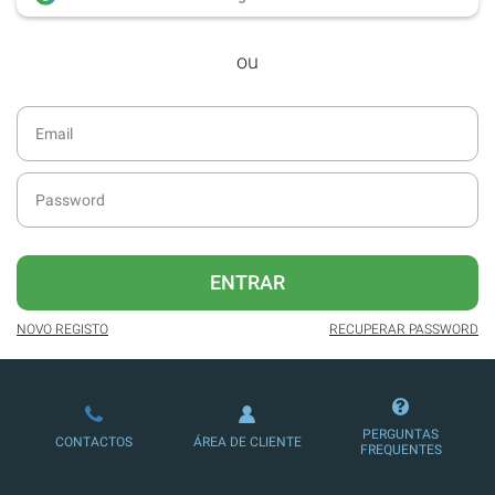
desde dezembro de 2016.
ou
Acesso ao formato digital da SÁBADO
VIAJANTE e Edições Especiais da
SÁBADO.
Newsletters exclusivas com o resumo
diário da atualidade.
Melhor experiência de leitura, com
publicidade reduzida e não invasiva
no site.
ENTRAR
Possibilidade de ler e/ou ouvir artigos.
NOVO REGISTO
RECUPERAR PASSWORD
Ofertas e descontos em produtos,
serviços, eventos desportivos e
culturais.
PERGUNTAS
CONTACTOS
ÁREA DE CLIENTE
FREQUENTES