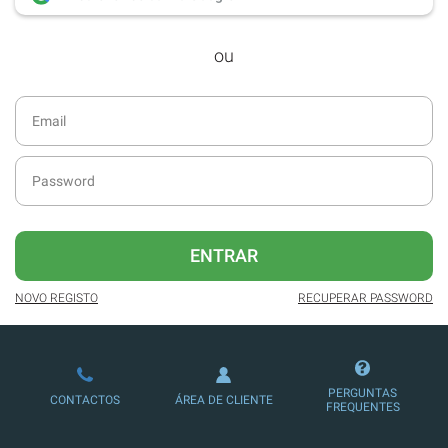
desde dezembro de 2016.
ou
Acesso ao formato digital da SÁBADO
VIAJANTE e Edições Especiais da
SÁBADO.
Newsletters exclusivas com o resumo
diário da atualidade.
Melhor experiência de leitura, com
publicidade reduzida e não invasiva
no site.
ENTRAR
Possibilidade de ler e/ou ouvir artigos.
NOVO REGISTO
RECUPERAR PASSWORD
Ofertas e descontos em produtos,
serviços, eventos desportivos e
culturais.
PERGUNTAS
CONTACTOS
ÁREA DE CLIENTE
FREQUENTES