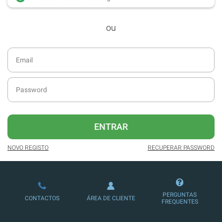
desde dezembro de 2016.
ou
Acesso ao formato digital da SÁBADO
VIAJANTE e Edições Especiais da
SÁBADO.
Newsletters exclusivas com o resumo
diário da atualidade.
Melhor experiência de leitura, com
publicidade reduzida e não invasiva
no site.
ENTRAR
Possibilidade de ler e/ou ouvir artigos.
NOVO REGISTO
RECUPERAR PASSWORD
Ofertas e descontos em produtos,
serviços, eventos desportivos e
culturais.
PERGUNTAS
CONTACTOS
ÁREA DE CLIENTE
FREQUENTES