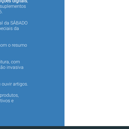
ições digitais
,
 suplementos
6.
tal da SÁBADO
eciais da
 com o resumo
itura, com
não invasiva
 ouvir artigos.
produtos,
tivos e