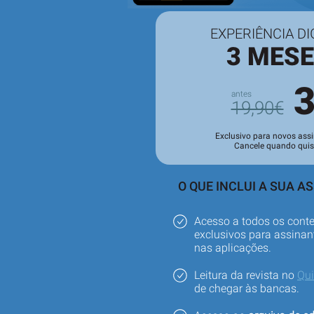
EXPERIÊNCIA DI
3 MES
19,90€
Exclusivo para novos assi
Cancele quando quis
O QUE INCLUI A SUA A
Acesso a todos os cont
exclusivos para assinant
nas aplicações.
Leitura da revista no
Qu
de chegar às bancas.