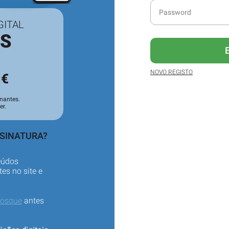
GITAL
ES
3
NOVO REGISTO
€
nantes.
er.
SSINATURA?
eúdos
es no site e
iosque
antes