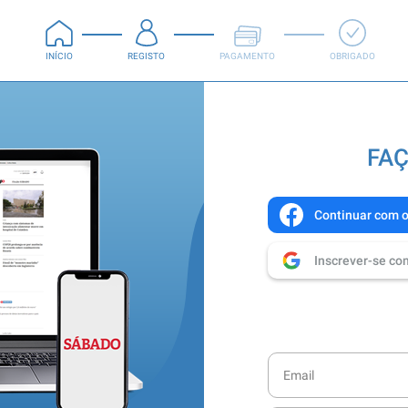
INÍCIO
REGISTO
PAGAMENTO
OBRIGADO
FAÇ
Continuar com 
Inscrever-se co