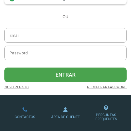
desde dezembro de 2016.
ou
Acesso ao formato digital da SÁBADO
VIAJANTE e Edições Especiais da
SÁBADO.
Newsletters exclusivas com o resumo
diário da atualidade.
Melhor experiência de leitura, com
publicidade reduzida e não invasiva
no site.
ENTRAR
Possibilidade de ler e/ou ouvir artigos.
NOVO REGISTO
RECUPERAR PASSWORD
Ofertas e descontos em produtos,
serviços, eventos desportivos e
culturais.
PERGUNTAS
CONTACTOS
ÁREA DE CLIENTE
FREQUENTES