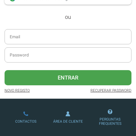
desde dezembro de 2016.
ou
Acesso ao formato digital da SÁBADO
VIAJANTE e Edições Especiais da
SÁBADO.
Newsletters exclusivas com o resumo
diário da atualidade.
Melhor experiência de leitura, com
publicidade reduzida e não invasiva
no site.
ENTRAR
Possibilidade de ler e/ou ouvir artigos.
NOVO REGISTO
RECUPERAR PASSWORD
Ofertas e descontos em produtos,
serviços, eventos desportivos e
culturais.
PERGUNTAS
CONTACTOS
ÁREA DE CLIENTE
FREQUENTES