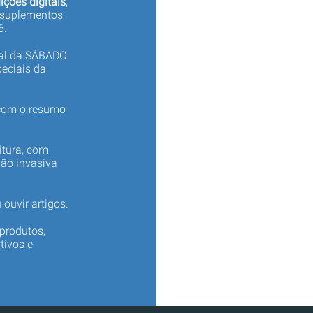
ições digitais
,
 suplementos
6.
tal da SÁBADO
eciais da
 com o resumo
itura, com
não invasiva
 ouvir artigos.
produtos,
tivos e