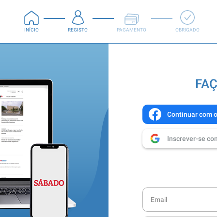
INÍCIO
REGISTO
PAGAMENTO
OBRIGADO
FAÇ
Continuar com 
Inscrever-se co