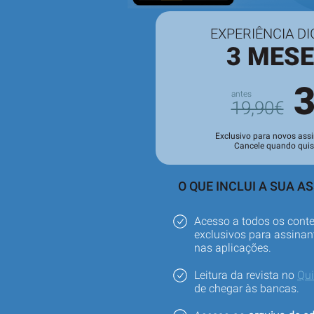
EXPERIÊNCIA DI
3 MES
19,90€
Exclusivo para novos assi
Cancele quando quis
O QUE INCLUI A SUA A
Acesso a todos os cont
exclusivos para assinant
nas aplicações.
Leitura da revista no
Qu
de chegar às bancas.