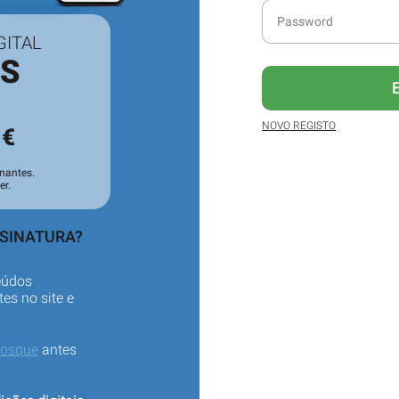
GITAL
ES
3
NOVO REGISTO
€
nantes.
er.
SSINATURA?
eúdos
es no site e
iosque
antes