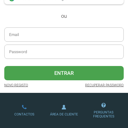
desde dezembro de 2016.
ou
Acesso ao formato digital da SÁBADO
VIAJANTE e Edições Especiais da
SÁBADO.
Newsletters exclusivas com o resumo
diário da atualidade.
Melhor experiência de leitura, com
publicidade reduzida e não invasiva
no site.
ENTRAR
Possibilidade de ler e/ou ouvir artigos.
NOVO REGISTO
RECUPERAR PASSWORD
Ofertas e descontos em produtos,
serviços, eventos desportivos e
culturais.
PERGUNTAS
CONTACTOS
ÁREA DE CLIENTE
FREQUENTES