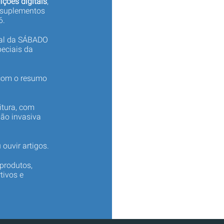
ições digitais
,
 suplementos
6.
tal da SÁBADO
eciais da
 com o resumo
itura, com
não invasiva
 ouvir artigos.
produtos,
tivos e