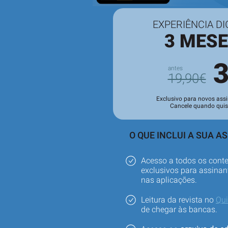
EXPERIÊNCIA DI
3 MES
19,90€
Exclusivo para novos assi
Cancele quando quis
O QUE INCLUI A SUA A
Acesso a todos os cont
exclusivos para assinant
nas aplicações.
Leitura da revista no
Qu
de chegar às bancas.