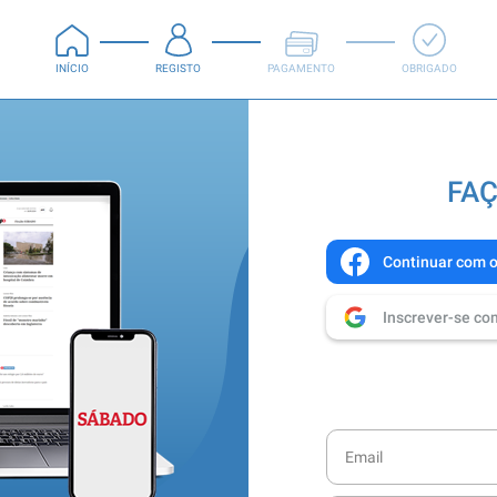
INÍCIO
REGISTO
PAGAMENTO
OBRIGADO
FAÇ
Continuar com 
Inscrever-se co