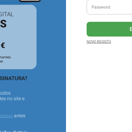
GITAL
ES
3
NOVO REGISTO
€
nantes.
er.
SSINATURA?
eúdos
es no site e
iosque
antes