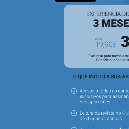
EXPERIÊNCIA DI
3 MES
19,90€
Exclusivo para novos assi
Cancele quando quis
O QUE INCLUI A SUA A
Acesso a todos os cont
exclusivos para assinant
nas aplicações.
Leitura da revista no
Qu
de chegar às bancas.