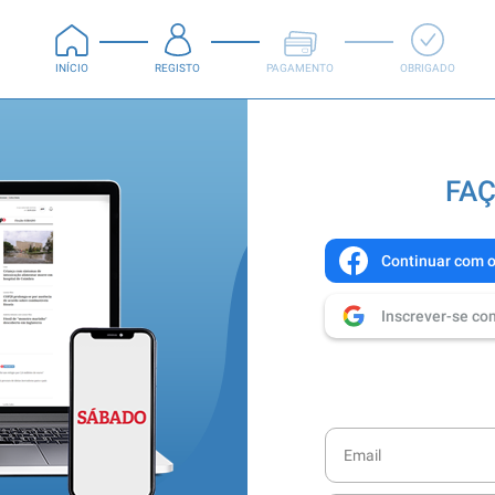
INÍCIO
REGISTO
PAGAMENTO
OBRIGADO
FAÇ
Continuar com 
Inscrever-se co