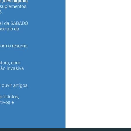
ições digitais
,
 suplementos
6.
tal da SÁBADO
eciais da
 com o resumo
itura, com
não invasiva
 ouvir artigos.
produtos,
tivos e