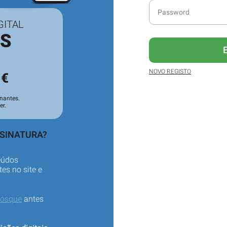
GITAL
ES
3
NOVO REGISTO
€
nantes.
er.
SSINATURA?
eúdos
es no site e
iosque
antes