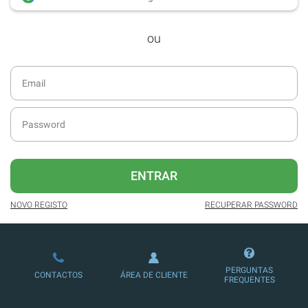
desde dezembro de 2016.
ou
Acesso ao formato digital da SÁBADO
VIAJANTE e Edições Especiais da
SÁBADO.
Newsletters exclusivas com o resumo
diário da atualidade.
Melhor experiência de leitura, com
publicidade reduzida e não invasiva
no site.
ENTRAR
Possibilidade de ler e/ou ouvir artigos.
NOVO REGISTO
RECUPERAR PASSWORD
Ofertas e descontos em produtos,
serviços, eventos desportivos e
culturais.
PERGUNTAS
CONTACTOS
ÁREA DE CLIENTE
FREQUENTES