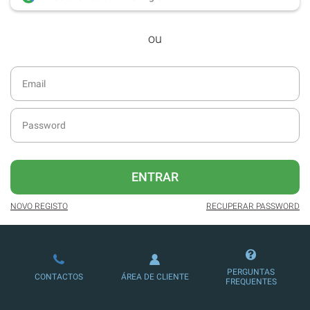
desde dezembro de 2016.
ou
Acesso ao formato digital da SÁBADO
VIAJANTE e Edições Especiais da
SÁBADO.
Newsletters exclusivas com o resumo
diário da atualidade.
Melhor experiência de leitura, com
publicidade reduzida e não invasiva
no site.
ENTRAR
Possibilidade de ler e/ou ouvir artigos.
NOVO REGISTO
RECUPERAR PASSWORD
Ofertas e descontos em produtos,
serviços, eventos desportivos e
culturais.
PERGUNTAS
CONTACTOS
ÁREA DE CLIENTE
FREQUENTES