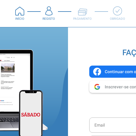
INÍCIO
REGISTO
PAGAMENTO
OBRIGADO
FAÇ
Continuar com 
Inscrever-se co