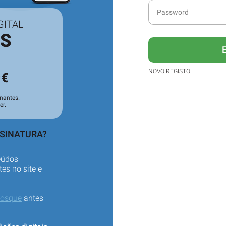
GITAL
ES
3
NOVO REGISTO
€
nantes.
er.
SSINATURA?
eúdos
es no site e
iosque
antes