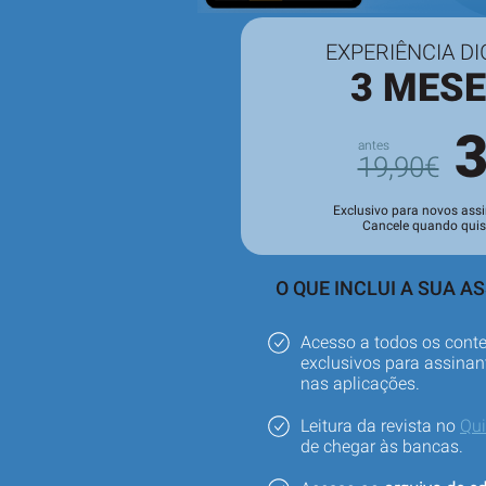
EXPERIÊNCIA DI
3 MES
19,90€
Exclusivo para novos assi
Cancele quando quis
O QUE INCLUI A SUA A
Acesso a todos os cont
exclusivos para assinant
nas aplicações.
Leitura da revista no
Qu
de chegar às bancas.