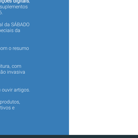
ições digitais
,
 suplementos
6.
tal da SÁBADO
eciais da
 com o resumo
itura, com
não invasiva
 ouvir artigos.
produtos,
tivos e