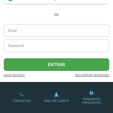
desde dezembro de 2016.
ou
Acesso ao formato digital da SÁBADO
VIAJANTE e Edições Especiais da
SÁBADO.
Newsletters exclusivas com o resumo
diário da atualidade.
Melhor experiência de leitura, com
publicidade reduzida e não invasiva
no site.
ENTRAR
Possibilidade de ler e/ou ouvir artigos.
NOVO REGISTO
RECUPERAR PASSWORD
Ofertas e descontos em produtos,
serviços, eventos desportivos e
culturais.
PERGUNTAS
CONTACTOS
ÁREA DE CLIENTE
FREQUENTES