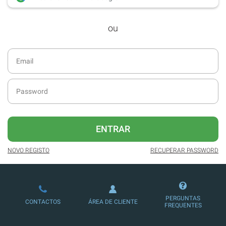
desde dezembro de 2016.
ou
Acesso ao formato digital da SÁBADO
VIAJANTE e Edições Especiais da
SÁBADO.
Newsletters exclusivas com o resumo
diário da atualidade.
Melhor experiência de leitura, com
publicidade reduzida e não invasiva
no site.
ENTRAR
Possibilidade de ler e/ou ouvir artigos.
NOVO REGISTO
RECUPERAR PASSWORD
Ofertas e descontos em produtos,
serviços, eventos desportivos e
culturais.
PERGUNTAS
CONTACTOS
ÁREA DE CLIENTE
FREQUENTES