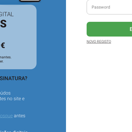
GITAL
ES
3
NOVO REGISTO
€
nantes.
er.
SSINATURA?
eúdos
es no site e
iosque
antes