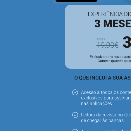
EXPERIÊNCIA DI
3 MES
19,90€
Exclusivo para novos assi
Cancele quando quis
O QUE INCLUI A SUA A
Acesso a todos os cont
exclusivos para assinant
nas aplicações.
Leitura da revista no
Qu
de chegar às bancas.