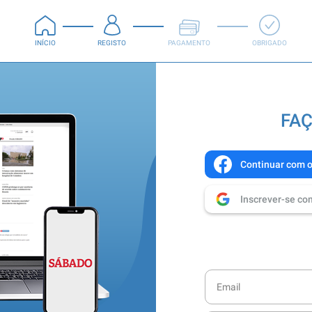
INÍCIO
REGISTO
PAGAMENTO
OBRIGADO
FAÇ
Continuar com 
Inscrever-se co