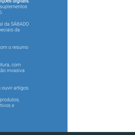
ições digitais
,
 suplementos
6.
tal da SÁBADO
eciais da
 com o resumo
itura, com
não invasiva
 ouvir artigos.
produtos,
tivos e