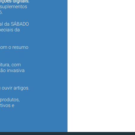
ições digitais
,
 suplementos
6.
tal da SÁBADO
eciais da
 com o resumo
itura, com
não invasiva
 ouvir artigos.
produtos,
tivos e