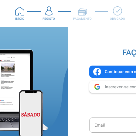
INÍCIO
REGISTO
PAGAMENTO
OBRIGADO
FAÇ
Continuar com 
Inscrever-se co