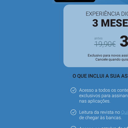
EXPERIÊNCIA DI
3 MES
19,90€
Exclusivo para novos assi
Cancele quando quis
O QUE INCLUI A SUA A
Acesso a todos os cont
exclusivos para assinant
nas aplicações.
Leitura da revista no
Qu
de chegar às bancas.