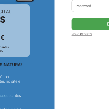
GITAL
ES
3
NOVO REGISTO
€
nantes.
er.
SSINATURA?
eúdos
es no site e
iosque
antes