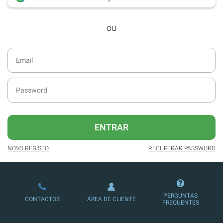
desde dezembro de 2016.
ou
Acesso ao formato digital da SÁBADO
VIAJANTE e Edições Especiais da
SÁBADO.
Newsletters exclusivas com o resumo
diário da atualidade.
Melhor experiência de leitura, com
publicidade reduzida e não invasiva
no site.
ENTRAR
Possibilidade de ler e/ou ouvir artigos.
NOVO REGISTO
RECUPERAR PASSWORD
Ofertas e descontos em produtos,
serviços, eventos desportivos e
culturais.
PERGUNTAS
CONTACTOS
ÁREA DE CLIENTE
FREQUENTES