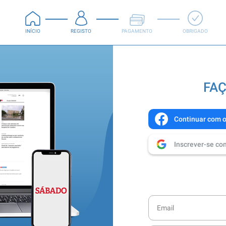
INÍCIO
REGISTO
PAGAMENTO
OBRIGADO
FAÇ
Continuar com 
Inscrever-se co