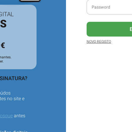
GITAL
ES
3
NOVO REGISTO
€
nantes.
er.
SSINATURA?
eúdos
es no site e
iosque
antes