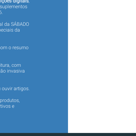
ições digitais
,
 suplementos
6.
tal da SÁBADO
eciais da
 com o resumo
itura, com
não invasiva
 ouvir artigos.
produtos,
tivos e