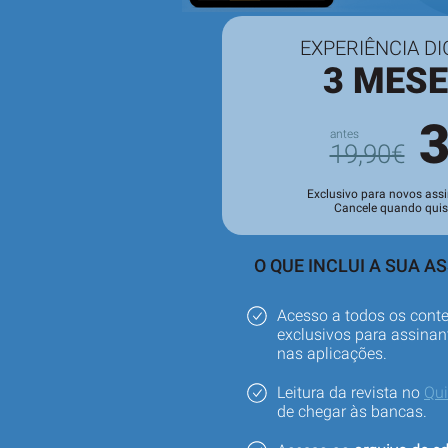
EXPERIÊNCIA DI
3 MES
19,90€
Exclusivo para novos assi
Cancele quando quis
O QUE INCLUI A SUA A
Acesso a todos os cont
exclusivos para assinant
nas aplicações.
Leitura da revista no
Qu
de chegar às bancas.