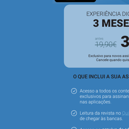
EXPERIÊNCIA DI
3 MES
19,90€
Exclusivo para novos assi
Cancele quando quis
O QUE INCLUI A SUA A
Acesso a todos os cont
exclusivos para assinant
nas aplicações.
Leitura da revista no
Qu
de chegar às bancas.