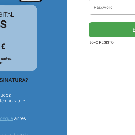
GITAL
ES
3
NOVO REGISTO
€
nantes.
er.
SSINATURA?
eúdos
es no site e
iosque
antes