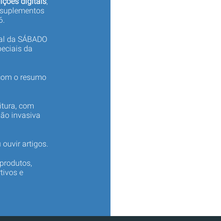
ições digitais
,
 suplementos
6.
tal da SÁBADO
eciais da
 com o resumo
itura, com
não invasiva
 ouvir artigos.
produtos,
tivos e