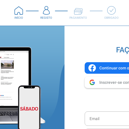
INÍCIO
REGISTO
PAGAMENTO
OBRIGADO
FAÇ
Continuar com 
Inscrever-se co