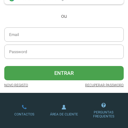
desde dezembro de 2016.
ou
Acesso ao formato digital da SÁBADO
VIAJANTE e Edições Especiais da
SÁBADO.
Newsletters exclusivas com o resumo
diário da atualidade.
Melhor experiência de leitura, com
publicidade reduzida e não invasiva
no site.
ENTRAR
Possibilidade de ler e/ou ouvir artigos.
NOVO REGISTO
RECUPERAR PASSWORD
Ofertas e descontos em produtos,
serviços, eventos desportivos e
culturais.
PERGUNTAS
CONTACTOS
ÁREA DE CLIENTE
FREQUENTES