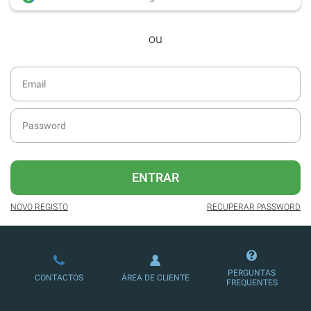
desde dezembro de 2016.
ou
Acesso ao formato digital da SÁBADO
VIAJANTE e Edições Especiais da
SÁBADO.
Newsletters exclusivas com o resumo
diário da atualidade.
Melhor experiência de leitura, com
publicidade reduzida e não invasiva
no site.
ENTRAR
Possibilidade de ler e/ou ouvir artigos.
NOVO REGISTO
RECUPERAR PASSWORD
Ofertas e descontos em produtos,
serviços, eventos desportivos e
culturais.
PERGUNTAS
CONTACTOS
ÁREA DE CLIENTE
FREQUENTES