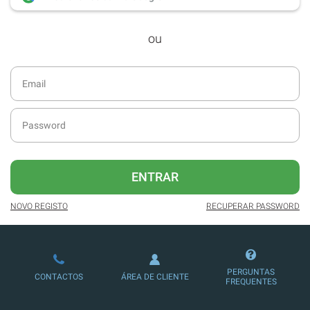
desde dezembro de 2016.
ou
Acesso ao formato digital da SÁBADO
VIAJANTE e Edições Especiais da
SÁBADO.
Newsletters exclusivas com o resumo
diário da atualidade.
Melhor experiência de leitura, com
publicidade reduzida e não invasiva
no site.
ENTRAR
Possibilidade de ler e/ou ouvir artigos.
NOVO REGISTO
RECUPERAR PASSWORD
Ofertas e descontos em produtos,
serviços, eventos desportivos e
culturais.
PERGUNTAS
CONTACTOS
ÁREA DE CLIENTE
FREQUENTES