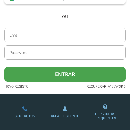
desde dezembro de 2016.
ou
Acesso ao formato digital da SÁBADO
VIAJANTE e Edições Especiais da
SÁBADO.
Newsletters exclusivas com o resumo
diário da atualidade.
Melhor experiência de leitura, com
publicidade reduzida e não invasiva
no site.
ENTRAR
Possibilidade de ler e/ou ouvir artigos.
NOVO REGISTO
RECUPERAR PASSWORD
Ofertas e descontos em produtos,
serviços, eventos desportivos e
culturais.
PERGUNTAS
CONTACTOS
ÁREA DE CLIENTE
FREQUENTES