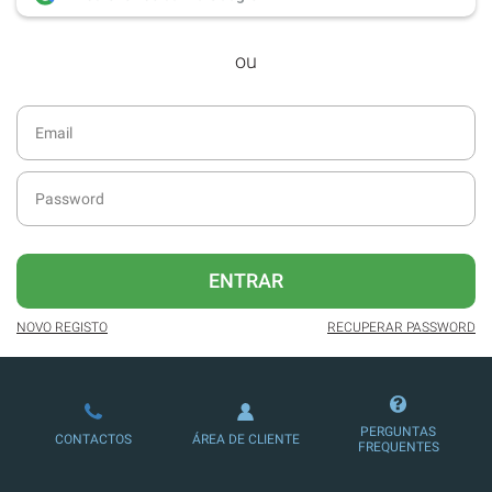
desde dezembro de 2016.
ou
Acesso ao formato digital da SÁBADO
VIAJANTE e Edições Especiais da
SÁBADO.
Newsletters exclusivas com o resumo
diário da atualidade.
Melhor experiência de leitura, com
publicidade reduzida e não invasiva
no site.
ENTRAR
Possibilidade de ler e/ou ouvir artigos.
NOVO REGISTO
RECUPERAR PASSWORD
Ofertas e descontos em produtos,
serviços, eventos desportivos e
culturais.
PERGUNTAS
CONTACTOS
ÁREA DE CLIENTE
FREQUENTES