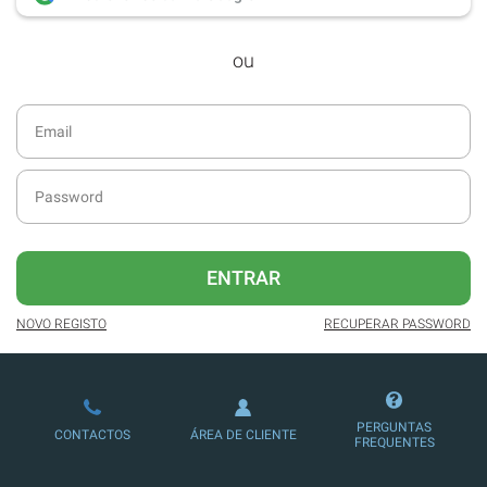
desde dezembro de 2016.
ou
Acesso ao formato digital da SÁBADO
VIAJANTE e Edições Especiais da
SÁBADO.
Newsletters exclusivas com o resumo
diário da atualidade.
Melhor experiência de leitura, com
publicidade reduzida e não invasiva
no site.
ENTRAR
Possibilidade de ler e/ou ouvir artigos.
NOVO REGISTO
RECUPERAR PASSWORD
Ofertas e descontos em produtos,
serviços, eventos desportivos e
culturais.
PERGUNTAS
CONTACTOS
ÁREA DE CLIENTE
FREQUENTES