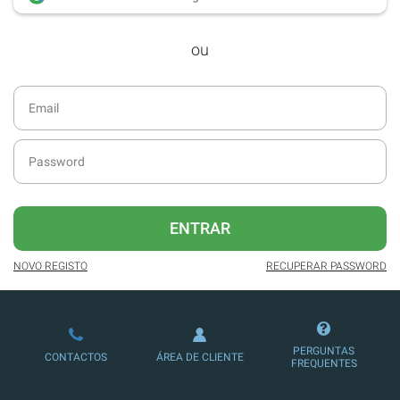
desde dezembro de 2016.
ou
Acesso ao formato digital da SÁBADO
VIAJANTE e Edições Especiais da
SÁBADO.
Newsletters exclusivas com o resumo
diário da atualidade.
Melhor experiência de leitura, com
publicidade reduzida e não invasiva
no site.
ENTRAR
Possibilidade de ler e/ou ouvir artigos.
NOVO REGISTO
RECUPERAR PASSWORD
Ofertas e descontos em produtos,
serviços, eventos desportivos e
culturais.
PERGUNTAS
CONTACTOS
ÁREA DE CLIENTE
FREQUENTES