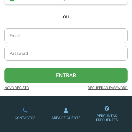
desde dezembro de 2016.
ou
Acesso ao formato digital da SÁBADO
VIAJANTE e Edições Especiais da
SÁBADO.
Newsletters exclusivas com o resumo
diário da atualidade.
Melhor experiência de leitura, com
publicidade reduzida e não invasiva
no site.
ENTRAR
Possibilidade de ler e/ou ouvir artigos.
NOVO REGISTO
RECUPERAR PASSWORD
Ofertas e descontos em produtos,
serviços, eventos desportivos e
culturais.
PERGUNTAS
CONTACTOS
ÁREA DE CLIENTE
FREQUENTES