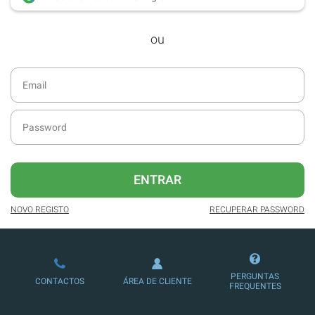
desde dezembro de 2016.
ou
Acesso ao formato digital da SÁBADO
VIAJANTE e Edições Especiais da
SÁBADO.
Newsletters exclusivas com o resumo
diário da atualidade.
Melhor experiência de leitura, com
publicidade reduzida e não invasiva
no site.
ENTRAR
Possibilidade de ler e/ou ouvir artigos.
NOVO REGISTO
RECUPERAR PASSWORD
Ofertas e descontos em produtos,
serviços, eventos desportivos e
culturais.
PERGUNTAS
CONTACTOS
ÁREA DE CLIENTE
FREQUENTES