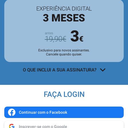
EXPERIÊNCIA DIGITAL
3 MESES
3
19,90€
€
Exclusivo para novos assinantes.
Cancele quando quiser.
O QUE INCLUI A SUA ASSINATURA?
Acesso a todos os conteúdos
exclusivos para assinantes no site e
FAÇA LOGIN
nas aplicações.
Leitura da revista no
Quiosque
antes
de chegar às bancas.
Continuar com o Facebook
Acesso ao
arquivo de edições digitais
,
Inscrever-se com o Google
com todas as edições e suplementos