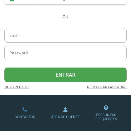
desde dezembro de 2016.
ou
Acesso ao formato digital da SÁBADO
VIAJANTE e Edições Especiais da
SÁBADO.
Newsletters exclusivas com o resumo
diário da atualidade.
Melhor experiência de leitura, com
publicidade reduzida e não invasiva
no site.
ENTRAR
Possibilidade de ler e/ou ouvir artigos.
NOVO REGISTO
RECUPERAR PASSWORD
Ofertas e descontos em produtos,
serviços, eventos desportivos e
culturais.
PERGUNTAS
CONTACTOS
ÁREA DE CLIENTE
FREQUENTES