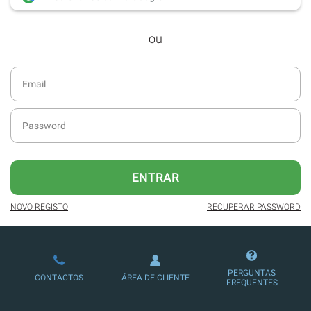
desde dezembro de 2016.
ou
Acesso ao formato digital da SÁBADO
VIAJANTE e Edições Especiais da
SÁBADO.
Newsletters exclusivas com o resumo
diário da atualidade.
Melhor experiência de leitura, com
publicidade reduzida e não invasiva
no site.
ENTRAR
Possibilidade de ler e/ou ouvir artigos.
NOVO REGISTO
RECUPERAR PASSWORD
Ofertas e descontos em produtos,
serviços, eventos desportivos e
culturais.
PERGUNTAS
CONTACTOS
ÁREA DE CLIENTE
FREQUENTES