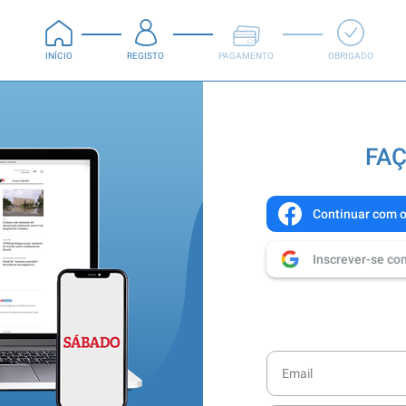
INÍCIO
REGISTO
PAGAMENTO
OBRIGADO
FAÇ
Continuar com 
Inscrever-se co