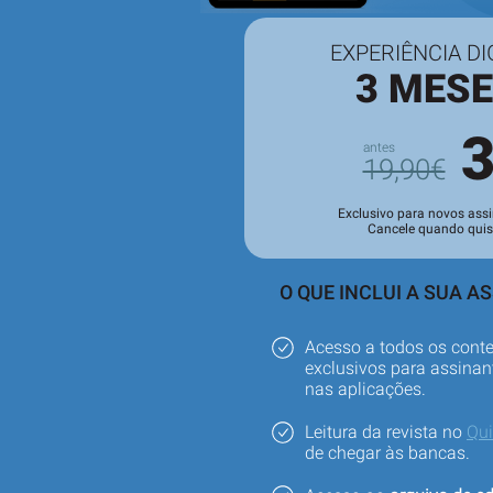
EXPERIÊNCIA DI
3 MES
19,90€
Exclusivo para novos assi
Cancele quando quis
O QUE INCLUI A SUA A
Acesso a todos os cont
exclusivos para assinant
nas aplicações.
Leitura da revista no
Qu
de chegar às bancas.