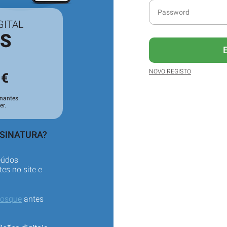
GITAL
ES
3
NOVO REGISTO
€
nantes.
er.
SSINATURA?
eúdos
es no site e
iosque
antes