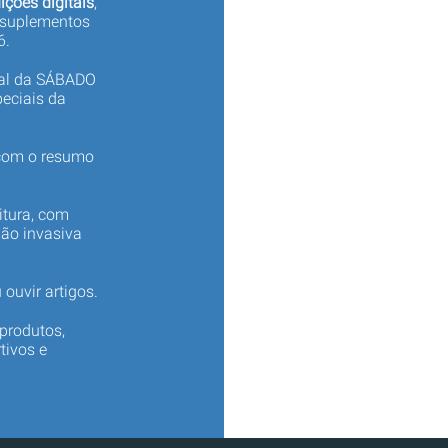
ições digitais
,
 suplementos
6.
tal da SÁBADO
eciais da
 com o resumo
itura, com
não invasiva
 ouvir artigos.
produtos,
tivos e