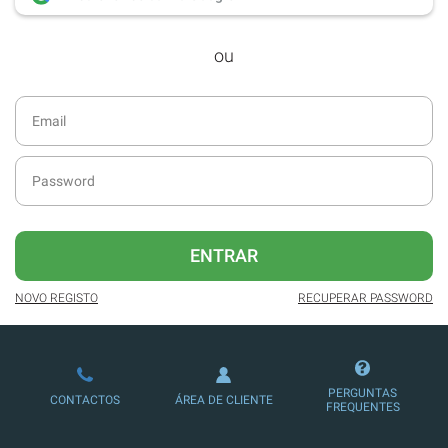
desde dezembro de 2016.
ou
Acesso ao formato digital da SÁBADO
VIAJANTE e Edições Especiais da
SÁBADO.
Newsletters exclusivas com o resumo
diário da atualidade.
Melhor experiência de leitura, com
publicidade reduzida e não invasiva
no site.
ENTRAR
Possibilidade de ler e/ou ouvir artigos.
NOVO REGISTO
RECUPERAR PASSWORD
Ofertas e descontos em produtos,
serviços, eventos desportivos e
culturais.
PERGUNTAS
CONTACTOS
ÁREA DE CLIENTE
FREQUENTES