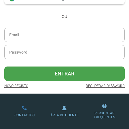
desde dezembro de 2016.
ou
Acesso ao formato digital da SÁBADO
VIAJANTE e Edições Especiais da
SÁBADO.
Newsletters exclusivas com o resumo
diário da atualidade.
Melhor experiência de leitura, com
publicidade reduzida e não invasiva
no site.
ENTRAR
Possibilidade de ler e/ou ouvir artigos.
NOVO REGISTO
RECUPERAR PASSWORD
Ofertas e descontos em produtos,
serviços, eventos desportivos e
culturais.
PERGUNTAS
CONTACTOS
ÁREA DE CLIENTE
FREQUENTES