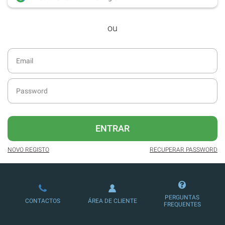
desde dezembro de 2016.
ou
Acesso ao formato digital da SÁBADO
VIAJANTE e Edições Especiais da
SÁBADO.
Newsletters exclusivas com o resumo
diário da atualidade.
Melhor experiência de leitura, com
publicidade reduzida e não invasiva
no site.
ENTRAR
Possibilidade de ler e/ou ouvir artigos.
NOVO REGISTO
RECUPERAR PASSWORD
Ofertas e descontos em produtos,
serviços, eventos desportivos e
culturais.
PERGUNTAS
CONTACTOS
ÁREA DE CLIENTE
FREQUENTES