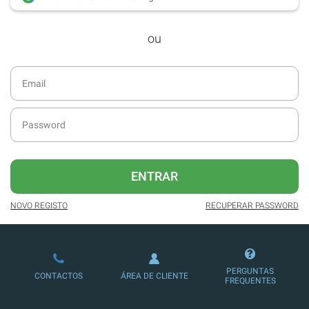
desde dezembro de 2016.
ou
Acesso ao formato digital da SÁBADO
VIAJANTE e Edições Especiais da
SÁBADO.
Newsletters exclusivas com o resumo
diário da atualidade.
Melhor experiência de leitura, com
publicidade reduzida e não invasiva
no site.
ENTRAR
Possibilidade de ler e/ou ouvir artigos.
NOVO REGISTO
RECUPERAR PASSWORD
Ofertas e descontos em produtos,
serviços, eventos desportivos e
culturais.
PERGUNTAS
CONTACTOS
ÁREA DE CLIENTE
FREQUENTES