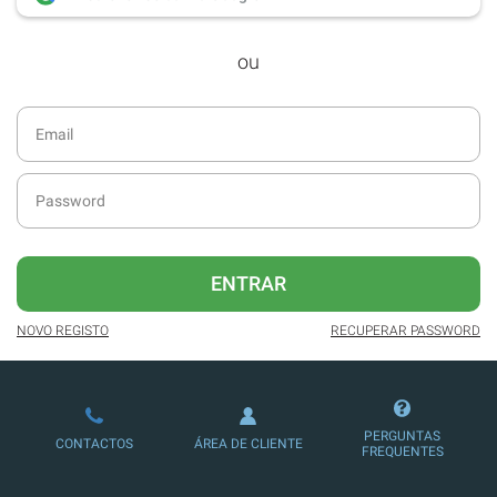
desde dezembro de 2016.
ou
Acesso ao formato digital da SÁBADO
VIAJANTE e Edições Especiais da
SÁBADO.
Newsletters exclusivas com o resumo
diário da atualidade.
Melhor experiência de leitura, com
publicidade reduzida e não invasiva
no site.
ENTRAR
Possibilidade de ler e/ou ouvir artigos.
NOVO REGISTO
RECUPERAR PASSWORD
Ofertas e descontos em produtos,
serviços, eventos desportivos e
culturais.
PERGUNTAS
CONTACTOS
ÁREA DE CLIENTE
FREQUENTES