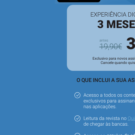
EXPERIÊNCIA DI
3 MES
19,90€
Exclusivo para novos assi
Cancele quando quis
O QUE INCLUI A SUA A
Acesso a todos os cont
exclusivos para assinant
nas aplicações.
Leitura da revista no
Qu
de chegar às bancas.