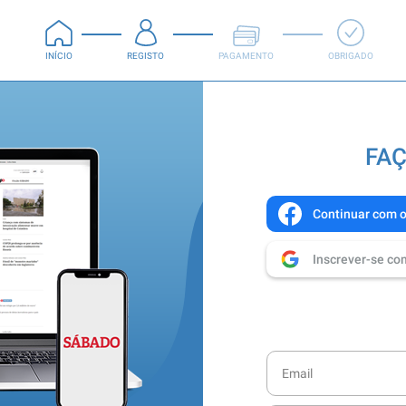
INÍCIO
REGISTO
PAGAMENTO
OBRIGADO
FAÇ
Continuar com 
Inscrever-se co