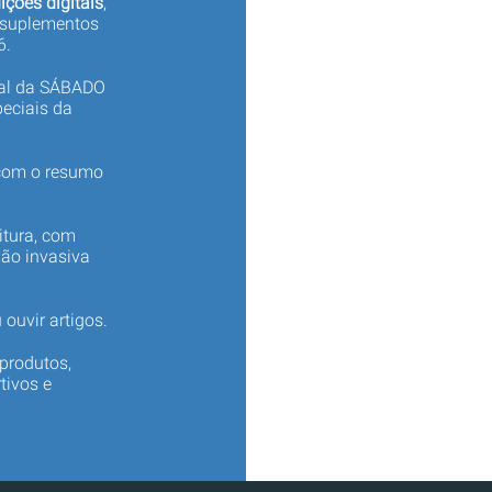
ições digitais
,
 suplementos
6.
tal da SÁBADO
eciais da
 com o resumo
itura, com
não invasiva
 ouvir artigos.
produtos,
tivos e