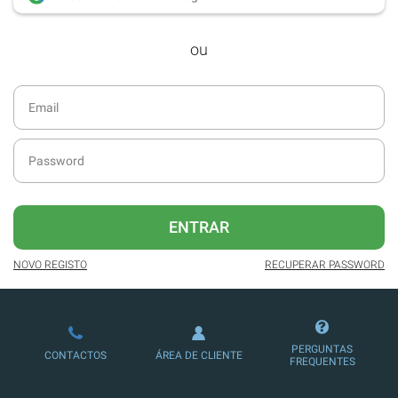
desde dezembro de 2016.
ou
Acesso ao formato digital da SÁBADO
VIAJANTE e Edições Especiais da
SÁBADO.
Newsletters exclusivas com o resumo
diário da atualidade.
Melhor experiência de leitura, com
publicidade reduzida e não invasiva
no site.
ENTRAR
Possibilidade de ler e/ou ouvir artigos.
NOVO REGISTO
RECUPERAR PASSWORD
Ofertas e descontos em produtos,
serviços, eventos desportivos e
culturais.
PERGUNTAS
CONTACTOS
ÁREA DE CLIENTE
FREQUENTES