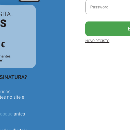
GITAL
ES
3
NOVO REGISTO
€
nantes.
er.
SSINATURA?
eúdos
es no site e
iosque
antes