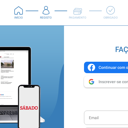
INÍCIO
REGISTO
PAGAMENTO
OBRIGADO
FAÇ
Continuar com 
Inscrever-se co