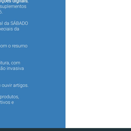
ições digitais
,
 suplementos
6.
tal da SÁBADO
eciais da
 com o resumo
itura, com
não invasiva
 ouvir artigos.
produtos,
tivos e