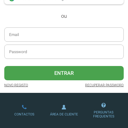
desde dezembro de 2016.
ou
Acesso ao formato digital da SÁBADO
VIAJANTE e Edições Especiais da
SÁBADO.
Newsletters exclusivas com o resumo
diário da atualidade.
Melhor experiência de leitura, com
publicidade reduzida e não invasiva
no site.
ENTRAR
Possibilidade de ler e/ou ouvir artigos.
NOVO REGISTO
RECUPERAR PASSWORD
Ofertas e descontos em produtos,
serviços, eventos desportivos e
culturais.
PERGUNTAS
CONTACTOS
ÁREA DE CLIENTE
FREQUENTES