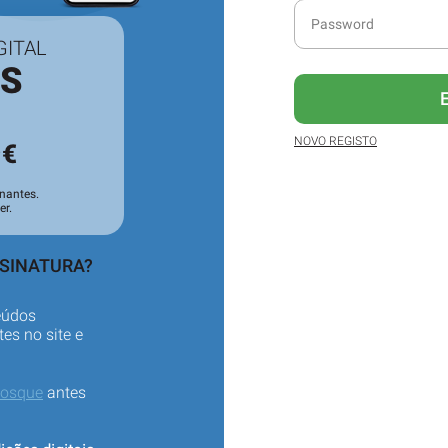
GITAL
ES
3
NOVO REGISTO
€
nantes.
er.
SSINATURA?
eúdos
es no site e
iosque
antes