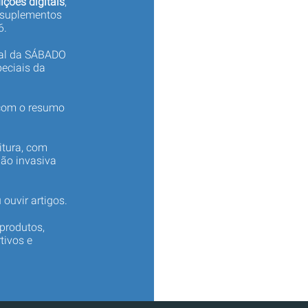
ições digitais
,
 suplementos
6.
tal da SÁBADO
eciais da
 com o resumo
itura, com
não invasiva
 ouvir artigos.
produtos,
tivos e