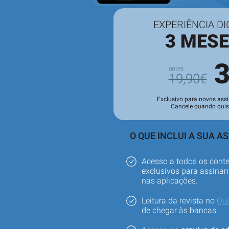
EXPERIÊNCIA DI
3 MES
19,90€
Exclusivo para novos assi
Cancele quando quis
O QUE INCLUI A SUA A
Acesso a todos os cont
exclusivos para assinant
nas aplicações.
Leitura da revista no
Qu
de chegar às bancas.