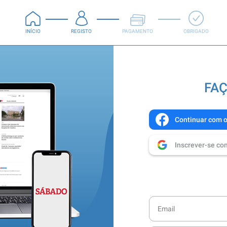
INÍCIO
REGISTO
PAGAMENTO
OBRIGADO
FAÇ
Continuar com 
Inscrever-se co