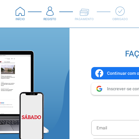
INÍCIO
REGISTO
PAGAMENTO
OBRIGADO
FAÇ
Continuar com 
Inscrever-se co