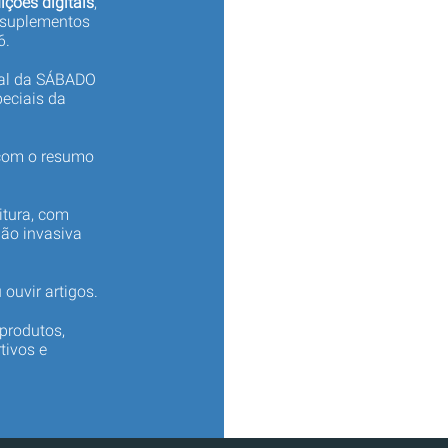
ições digitais
,
 suplementos
6.
tal da SÁBADO
eciais da
 com o resumo
itura, com
não invasiva
 ouvir artigos.
produtos,
tivos e