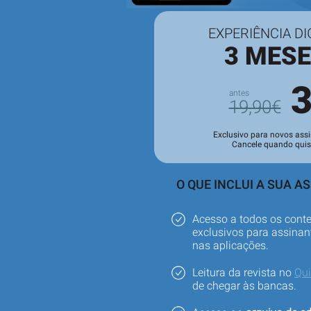
EXPERIÊNCIA DI
3 MES
19,90€
Exclusivo para novos assi
Cancele quando quis
O QUE INCLUI A SUA A
Acesso a todos os cont
exclusivos para assinant
nas aplicações.
Leitura da revista no
Qu
de chegar às bancas.