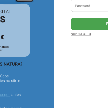
GITAL
ES
3
NOVO REGISTO
€
nantes.
er.
SSINATURA?
eúdos
es no site e
iosque
antes